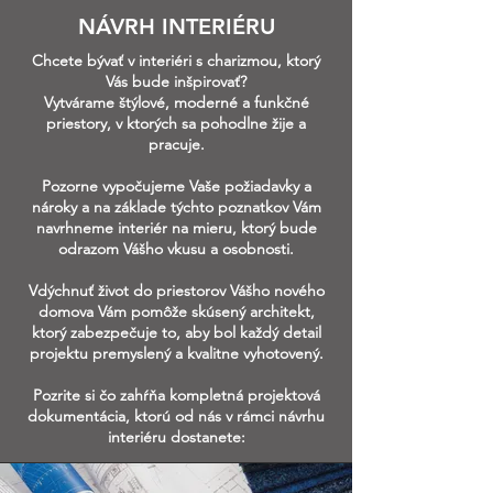
NÁVRH INTERIÉRU
Chcete bývať v interiéri s charizmou, ktorý
Vás bude inšpirovať?
Vytvárame štýlové, moderné a funkčné
priestory, v ktorých sa pohodlne žije a
pracuje.
Pozorne vypočujeme Vaše požiadavky a
nároky a na základe týchto poznatkov Vám
navrhneme interiér na mieru, ktorý bude
odrazom Vášho vkusu a osobnosti.
Vdýchnuť život do priestorov Vášho nového
domova Vám pomôže skúsený architekt,
ktorý zabezpečuje to, aby bol každý detail
projektu premyslený a kvalitne vyhotovený.
Pozrite si čo zahŕňa kompletná projektová
dokumentácia, ktorú od nás v rámci návrhu
interiéru dostanete: