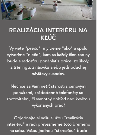
REALIZÁCIA INTERIÉRU NA
KĽÚČ
Vy viete "prečo", my vieme "ako" a spolu
vytvoríme "niečo", kam sa každý člen rodiny
bude s radosťou ponáhľať z práce, zo školy,
z tréningu, z nácviku alebo jednoduchej
návštevy susedov.
Nechce sa Vám riešiť starosti s cenovými
ponukami, každodenné telefonáty so
zhotoviteľmi, či samotný dohľad nad kvalitou
vykonaných prác?
Objednajte si našu službu "realizácia
interiéru" a radi prevezmeme toto bremeno
na seba. Vašou jedinou "starosťou" bude