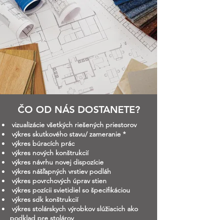
ČO OD NÁS DOSTANETE?
vizualizácie všetkých riešených priestorov
výkres skutkového stavu/ zameranie *
výkres búracích prác
výkres nových konštrukcií
výkres návrhu novej dispozície
výkres nášľapných vrstiev podláh
výkres povrchových úprav stien
výkres pozícii svietidiel so špecifikáciou
výkres sdk konštrukcií
výkres stolárskych výrobkov slúžiacich ako
podklad pre stolárov