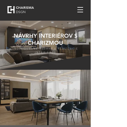
CHARISMA
DSGN
NÁVRHY INTERIÉROV S
CHARIZMOU
INDIVIDUÁLNE NÁVRHY A REALIZÁCIE
INTERIÉROV