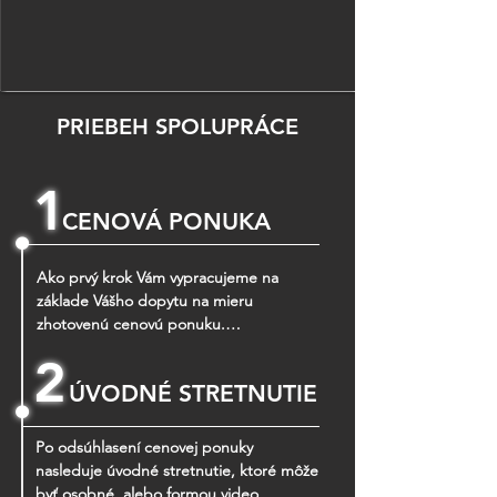
PRIEBEH SPOLUPRÁCE
.
1
CENOVÁ PONUKA
Ako prvý krok Vám vypracujeme na 
základe Vášho dopytu na mieru 
zhotovenú cenovú ponuku.

Cena sa štandardne odvíja od počtu m2 
.
2
riešeného návrhu a služieb, ktoré od nás 
ÚVODNÉ STRETNUTIE
budete vyžadovať.

V prípade menšieho rozsahu môže byť 
cena počítaná za celok. K cenovej 
Po odsúhlasení cenovej ponuky 
ponuke Vám zašleme aj odhadovaný 
nasleduje úvodné stretnutie, ktoré môže 
dátum dodania prvých

byť osobné, alebo formou video 