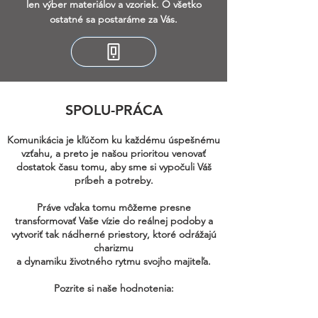
len výber materiálov a vzoriek. O všetko
ostatné sa postaráme za Vás.
SPOLU-PRÁCA
Komunikácia je kľúčom ku každému úspešnému
vzťahu, a preto je našou prioritou venovať
dostatok času tomu, aby sme si vypočuli Váš
príbeh a potreby.
Práve vďaka tomu môžeme presne
transformovať Vaše vízie do reálnej podoby a
vytvoriť tak nádherné priestory, ktoré odrážajú
charizmu
a dynamiku životného rytmu svojho majiteľa.
Pozrite si naše hodnotenia: