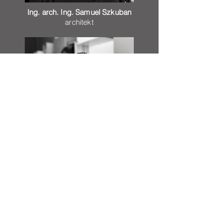
Ing. arch. Ing. Samuel Szkuban
architekt
Ing. Lucia Kosíková
projektový manažér
kosikova@charismadsgn.com