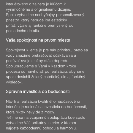
interiérového dizajnéra je kľúčom k
výnimočnému a originálnemu dizajnu.
Spolu vytvoríme neobyčajný personalizovaný
priestor, ktorý nebude iba esteticky
príťažlivý,ale aj funkčne premyslený do
posledného detailu.
Vaša spokojnosť
na prvom mieste
Spokojnosť klienta je pre nás p
rioritou, preto sa
vždy snažíme prekračovať očakávania a
posúvať svoje služby stále dopredu.
Spolupracujeme s Vami v každom kroku
procesu od návrhu až po realizáciu, aby sme
spolu dosiahli želaný estetický, ale aj funkčný
výsledok.
Správna investícia do budúcnosti
Návrh a realizácia kvalitného nadčasového
interiéru je racionálna investícia do budúcnosti,
ktorá nikdy nevyjde z módy.
Tešíme sa na vzájomnú spoluprácu kde spolu
vytvoríme Váš unikátny interiér, v ktorom
nájdete každodennú pohodu a harmóniu.