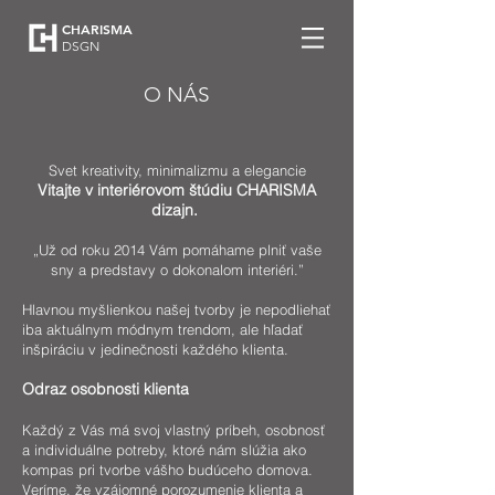
CHARISMA
DSGN
O NÁS
Svet kreativ
it
y, minimalizmu a elegancie
Vit
a
jte v interiérovom štúdiu CHARISMA
dizajn.
„Už od roku 2014 Vám pomáhame plniť vaše
sny a predstavy o dokonalom interiéri.”
Hlavnou myšlienkou našej tvorby je nepodliehať
iba aktuálnym módnym trendom, ale hľadať
inšpiráciu v jedinečnosti každého klienta.
Odraz osobnosti klienta
Každý z Vás má svoj vlastný príbeh, osobnosť
a individuálne potreby, ktoré nám slúžia ako
kompas pri tvorbe vášho budúceho domova.
Veríme, že vzájomné porozumenie klienta a