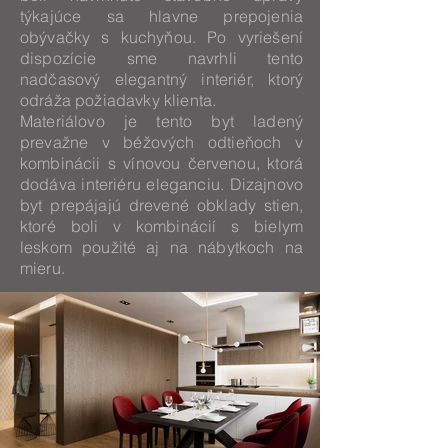
týkajúce sa hlavne prepojenia
obývačky s kuchyňou. Po vyriešení
dispozície sme navrhli tento
nadčasový elegantný interiér, ktorý
odráža požiadavky klienta.
Materiálovo je tento byt ladený
prevažne v béžových odtieňoch v
kombinácii s vínovou červenou, ktorá
dodáva interiéru eleganciu. Dizajnovo
byt prepájajú drevené obklady stien,
ktoré boli v kombinácií s bielym
leskom použité aj na nábytkoch na
mieru.