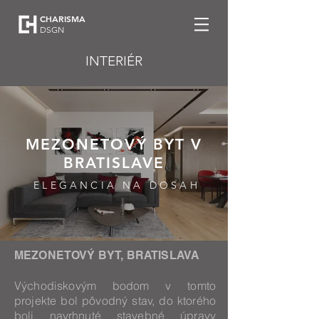
CHARISMA
DSGN
INTERIÉR
MEZONETOVÝ BYT V
BRATISLAVE
ELEGANCIA NA DOSAH
MEZONETOVÝ BYT, BRATISLAVA
Východiskovým bodom v tomto
projekte bol pôvodný stav, do ktorého
boli navrhnuté stavebné úpravy