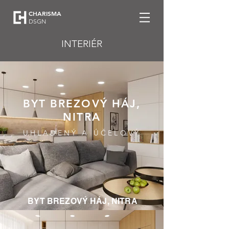
CHARISMA
DSGN
INTERIÉR
BYT BREZOVÝ HÁJ,
NITRA
UHLADENÝ A ÚČELOVÝ
BYT BREZOVÝ HÁJ, NITRA